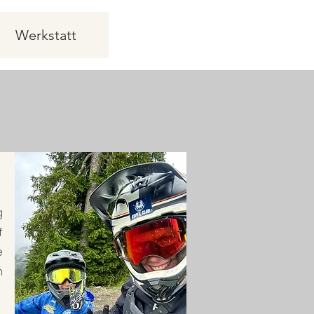
Werkstatt
g
f
e
n