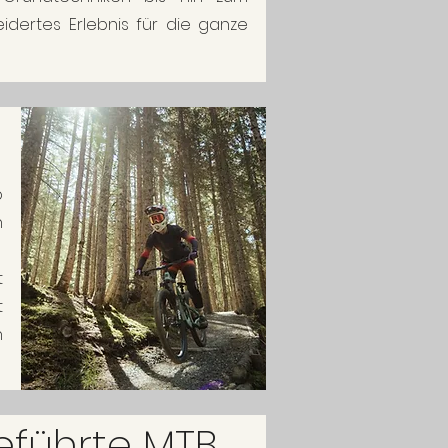
dertes Erlebnis für die ganze
b
h
t
t
n
eführte MTB