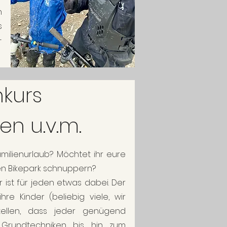
h
s
-
nkurs
n u.v.m.
milienurlaub? Möchtet ihr eure
en Bikepark schnuppern?
r ist für jeden etwas dabei. Der
re Kinder (beliebig viele, wir
ellen, dass jeder genügend
 Grundtechniken bis hin zum