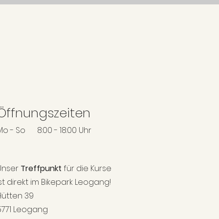
Öffnungszeiten
Mo - So 8:00 - 18:00 Uhr
Unser
Treffpunkt
für die Kurse
st direkt
i
m Bikepark Leogang!
Hütten 39
5771 Leogang