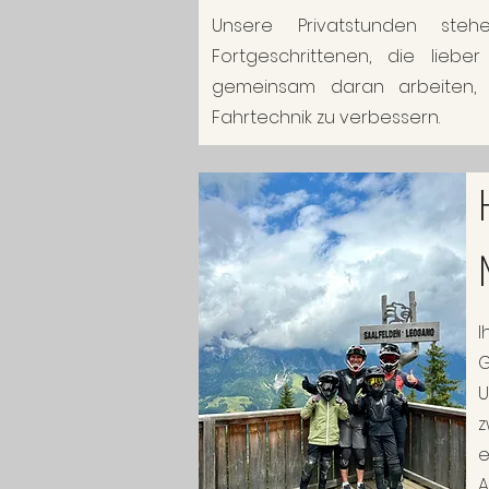
Unsere Privatstunden ste
Fortgeschrittenen, die lie
gemeinsam daran arbeiten, 
Fahrtechnik zu verbessern.
I
G
U
z
e
A