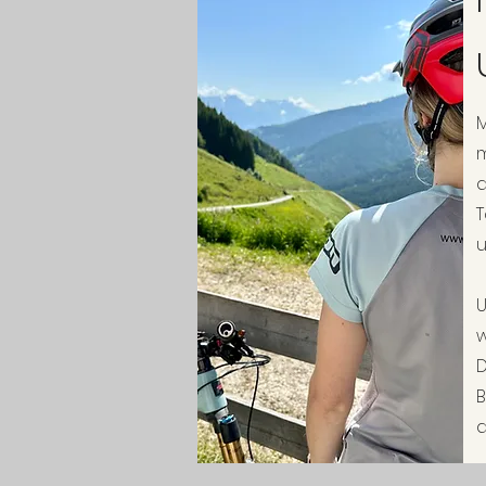
M
m
d
T
u
w
D
B
a