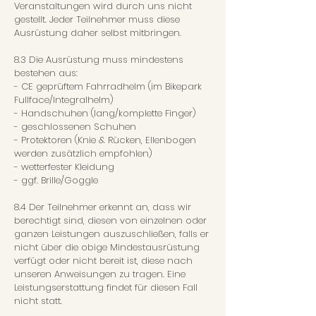
Veranstaltungen wird durch uns nicht
gestellt. Jeder Teilnehmer muss diese
Ausrüstung daher selbst mitbringen.
8.3 Die Ausrüstung muss mindestens
bestehen aus:
- CE geprüftem Fahrradhelm (im Bikepark
Fullface/Integralhelm)
- Handschuhen (lang/komplette Finger)
- geschlossenen Schuhen
- Protektoren (Knie & Rücken, Ellenbogen
werden zusätzlich empfohlen)
- wetterfester Kleidung
- ggf. Brille/Goggle
8.4 Der Teilnehmer erkennt an, dass wir
berechtigt sind, diesen von einzelnen oder
ganzen Leistungen auszuschließen, falls er
nicht über die obige Mindestausrüstung
verfügt oder nicht bereit ist, diese nach
unseren Anweisungen zu tragen. Eine
Leistungserstattung findet für diesen Fall
nicht statt.