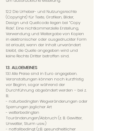
um ausdrückliche Mitteilung.
12.2 Die Urheber- und Nutzungsrechte
(Copyright) für Texte, Grafiken, Bilder,
Design und Quellcode liegen bei “Copy
Ride”. Eine nichtkommerzielle Erstellung,
Verwendung und Weitergabe von Kopien
in elektronischer oder ausgedruckter Form
ist erlaubt, wenn der Inhalt unverändert
bleibt, die Quelle angegeben wird und
keine Rechte Dritter betroffen sind.
13. ALLGEMEINES
13.1 Alle Preise sind in Euro angegeben.
Veranstaltungen können noch kurzfristig
vor Beginn, sogar während der
Durchführung abgeändert werden – bei z.
B.:
- naturbedingten Wegveränderungen oder
Sperrungen jeglicher Art
- wetterbedingten
Touränderungen/Abbruch (z. B. Gewitter,
Unwetter, Sturm usw.)
- notfallbedingt (z.B. gesundheitlicher